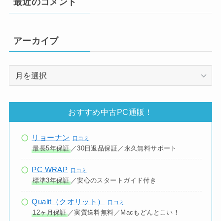
最近のコメント
アーカイブ
ア
ー
カ
イ
おすすめ中古PC通販！
ブ
リョーナン
口コミ
最長5年保証
／30日返品保証／永久無料サポート
PC WRAP
口コミ
標準3年保証
／安心のスタートガイド付き
Qualit（クオリット）
口コミ
12ヶ月保証
／実質送料無料／Macもどんとこい！