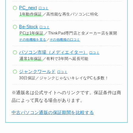
PC_next
口コミ
1年動作保証
／高性能な再生パソコンに特化
Be-Stock
口コミ
PCは1年保証
／ThinkPad専門店と全メーカー店を展開
その他機種を見る
／
その他機種の口コミ
パソコン市場（メディエイター）
口コミ
通常1年保証
／有料で3年間へ延長可能
ジャンクワールド
口コミ
30日保証／ジャンクじゃないキレイなPCも多数！
※通販名は公式サイトへのリンクです。保証条件は商
品によって異なる場合があります。
中古パソコン通販の保証期間を比較する