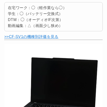
在宅ワーク：◯（軽作業なら◯）
学生：◯（バッテリー交換式）
DTM：◯（オーディオIF次第）
動画編集：△（画面少し狭め）
>>CF-SV1の機種別評価を見る