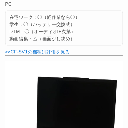
PC
在宅ワーク：◯（軽作業なら◯）
学生：◯（バッテリー交換式）
DTM：◯（オーディオIF次第）
動画編集：△（画面少し狭め）
>>CF-SV1の機種別評価を見る