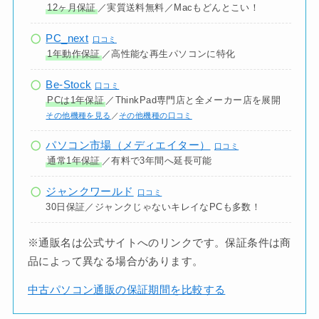
12ヶ月保証
／実質送料無料／Macもどんとこい！
PC_next
口コミ
1年動作保証
／高性能な再生パソコンに特化
Be-Stock
口コミ
PCは1年保証
／ThinkPad専門店と全メーカー店を展開
その他機種を見る
／
その他機種の口コミ
パソコン市場（メディエイター）
口コミ
通常1年保証
／有料で3年間へ延長可能
ジャンクワールド
口コミ
30日保証／ジャンクじゃないキレイなPCも多数！
※通販名は公式サイトへのリンクです。保証条件は商
品によって異なる場合があります。
中古パソコン通販の保証期間を比較する