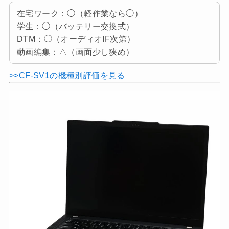
在宅ワーク：◯（軽作業なら◯）
学生：◯（バッテリー交換式）
DTM：◯（オーディオIF次第）
動画編集：△（画面少し狭め）
>>CF-SV1の機種別評価を見る