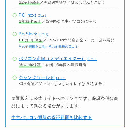
12ヶ月保証
／実質送料無料／Macもどんとこい！
PC_next
口コミ
1年動作保証
／高性能な再生パソコンに特化
Be-Stock
口コミ
PCは1年保証
／ThinkPad専門店と全メーカー店を展開
その他機種を見る
／
その他機種の口コミ
パソコン市場（メディエイター）
口コミ
通常1年保証
／有料で3年間へ延長可能
ジャンクワールド
口コミ
30日保証／ジャンクじゃないキレイなPCも多数！
※通販名は公式サイトへのリンクです。保証条件は商
品によって異なる場合があります。
中古パソコン通販の保証期間を比較する