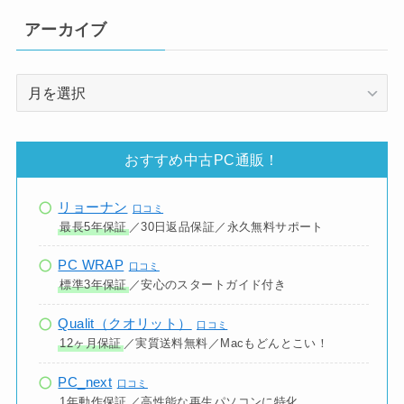
アーカイブ
ア
ー
カ
イ
おすすめ中古PC通販！
ブ
リョーナン
口コミ
最長5年保証
／30日返品保証／永久無料サポート
PC WRAP
口コミ
標準3年保証
／安心のスタートガイド付き
Qualit（クオリット）
口コミ
12ヶ月保証
／実質送料無料／Macもどんとこい！
PC_next
口コミ
1年動作保証
／高性能な再生パソコンに特化