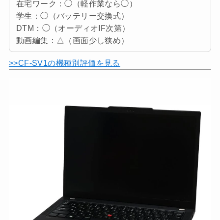
在宅ワーク：◯（軽作業なら◯）
学生：◯（バッテリー交換式）
DTM：◯（オーディオIF次第）
動画編集：△（画面少し狭め）
>>CF-SV1の機種別評価を見る