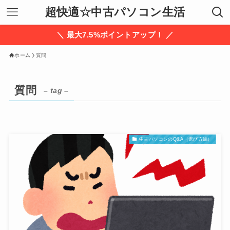
超快適☆中古パソコン生活
＼ 最大7.5%ポイントアップ！ ／
ホーム
質問
質問
– tag –
中古パソコンのQ&A（選び方編）