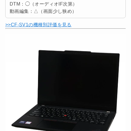
DTM：◯（オーディオIF次第）
動画編集：△（画面少し狭め）
>>CF-SV1の機種別評価を見る