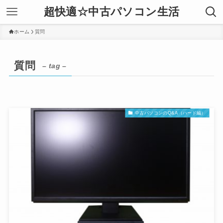
超快適☆中古パソコン生活
ホーム
質問
質問
– tag –
中古パソコンのQ&A（ハード編）