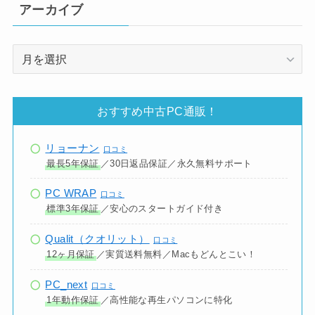
アーカイブ
ア
ー
カ
イ
おすすめ中古PC通販！
ブ
リョーナン
口コミ
最長5年保証
／30日返品保証／永久無料サポート
PC WRAP
口コミ
標準3年保証
／安心のスタートガイド付き
Qualit（クオリット）
口コミ
12ヶ月保証
／実質送料無料／Macもどんとこい！
PC_next
口コミ
1年動作保証
／高性能な再生パソコンに特化