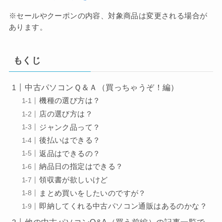
※セールやクーポンの内容、対象商品は変更される場合が
あります。
もくじ
中古パソコンＱ＆Ａ（買っちゃうぞ！編）
機種の選び方は？
店の選び方は？
ジャンク品って？
後払いはできる？
返品はできるの？
納品日の指定はできる？
領収書が欲しいけど
まとめ買いをしたいのですが？
即納してくれる中古パソコン通販はあるのかな？