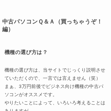
中古パソコンＱ＆Ａ（買っちゃうぞ！
編）
機種の選び方は？
機種の選び方は、当サイトでじっくり説明させ
ていただくので、一言では言えません（笑）
まぁ、3万円前後でビジネス向け機種の中古パ
ソコンがオススメです。
やりたいことによって、いろいろ考えることは
ありますが。