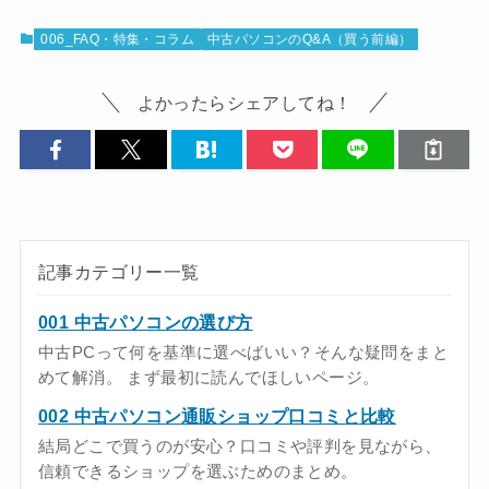
006_FAQ・特集・コラム
中古パソコンのQ&A（買う前編）
よかったらシェアしてね！
記事カテゴリー一覧
001 中古パソコンの選び方
中古PCって何を基準に選べばいい？そんな疑問をまと
めて解消。 まず最初に読んでほしいページ。
002 中古パソコン通販ショップ口コミと比較
結局どこで買うのが安心？口コミや評判を見ながら、
信頼できるショップを選ぶためのまとめ。