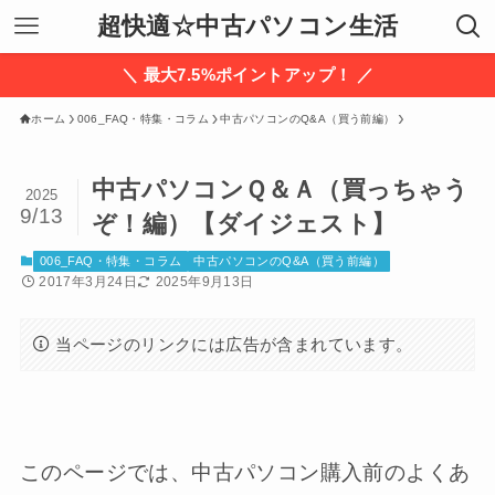
超快適☆中古パソコン生活
＼ 最大7.5%ポイントアップ！ ／
ホーム
006_FAQ・特集・コラム
中古パソコンのQ&A（買う前編）
中古パソコンＱ＆Ａ（買っちゃう
2025
9/13
ぞ！編）【ダイジェスト】
006_FAQ・特集・コラム
中古パソコンのQ&A（買う前編）
2017年3月24日
2025年9月13日
当ページのリンクには広告が含まれています。
このページでは、中古パソコン購入前のよくあ