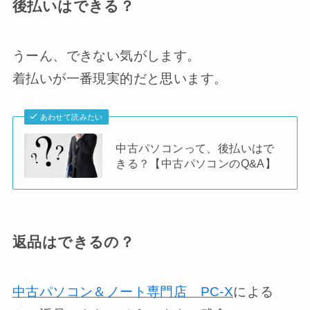
後払いはできる？
うーん、できない気がします。
着払いが一番現実的だと思います。
あわせて読みたい
中古パソコンって、後払いはで
きる？【中古パソコンのQ&A】
返品はできるの？
中古パソコン＆ノート専門店 PC-X
による