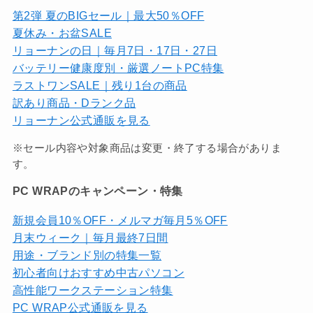
第2弾 夏のBIGセール｜最大50％OFF
夏休み・お盆SALE
リョーナンの日｜毎月7日・17日・27日
バッテリー健康度別・厳選ノートPC特集
ラストワンSALE｜残り1台の商品
訳あり商品・Dランク品
リョーナン公式通販を見る
※セール内容や対象商品は変更・終了する場合がありま
す。
PC WRAPのキャンペーン・特集
新規会員10％OFF・メルマガ毎月5％OFF
月末ウィーク｜毎月最終7日間
用途・ブランド別の特集一覧
初心者向けおすすめ中古パソコン
高性能ワークステーション特集
PC WRAP公式通販を見る