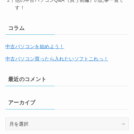
他の中古パソコンQ&A（買う前編）の記事一覧で
す！
コラム
中古パソコンを始めよう！
中古パソコン買ったら入れたいソフトこれっ！
最近のコメント
アーカイブ
ア
ー