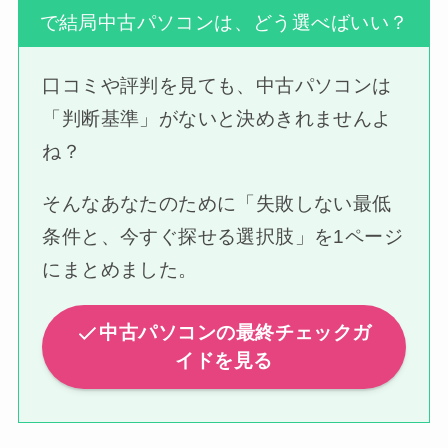
で結局中古パソコンは、どう選べばいい？
口コミや評判を見ても、中古パソコンは
「判断基準」がないと決めきれませんよ
ね？
そんなあなたのために「失敗しない最低
条件と、今すぐ探せる選択肢」を1ページ
にまとめました。
中古パソコンの最終チェックガ
イドを見る