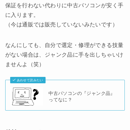
保証を行わない代わりに中古パソコンが安く手
に入ります。
（今は通販では販売していないみたいです）
なんにしても、自分で選定・修理ができる技量
がない場合は、ジャンク品に手を出しちゃいけ
ませんよ（笑）
あわせて読みたい
中古パソコンの『ジャンク品』
ってなに？