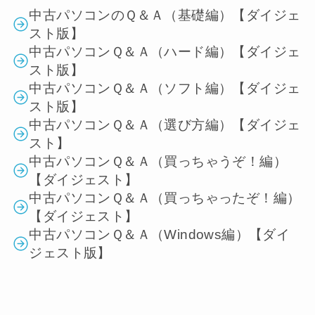
中古パソコンのＱ＆Ａ（基礎編）【ダイジェ
スト版】
中古パソコンＱ＆Ａ（ハード編）【ダイジェ
スト版】
中古パソコンＱ＆Ａ（ソフト編）【ダイジェ
スト版】
中古パソコンＱ＆Ａ（選び方編）【ダイジェ
スト】
中古パソコンＱ＆Ａ（買っちゃうぞ！編）
【ダイジェスト】
中古パソコンＱ＆Ａ（買っちゃったぞ！編）
【ダイジェスト】
中古パソコンＱ＆Ａ（Windows編）【ダイ
ジェスト版】