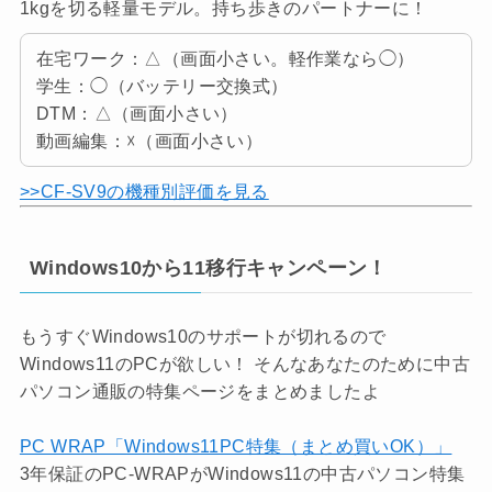
1kgを切る軽量モデル。持ち歩きのパートナーに！
在宅ワーク：△（画面小さい。軽作業なら◯）
学生：◯（バッテリー交換式）
DTM：△（画面小さい）
動画編集：☓（画面小さい）
>>CF-SV9の機種別評価を見る
Windows10から11移行キャンペーン！
もうすぐWindows10のサポートが切れるので
Windows11のPCが欲しい！ そんなあなたのために中古
パソコン通販の特集ページをまとめましたよ
PC WRAP「Windows11PC特集（まとめ買いOK）」
3年保証のPC-WRAPがWindows11の中古パソコン特集