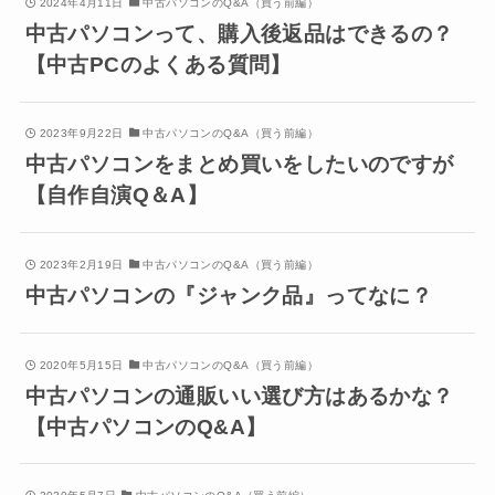
2024年4月11日
中古パソコンのQ&A（買う前編）
中古パソコンって、購入後返品はできるの？
【中古PCのよくある質問】
2023年9月22日
中古パソコンのQ&A（買う前編）
中古パソコンをまとめ買いをしたいのですが
【自作自演Q＆A】
2023年2月19日
中古パソコンのQ&A（買う前編）
中古パソコンの『ジャンク品』ってなに？
2020年5月15日
中古パソコンのQ&A（買う前編）
中古パソコンの通販いい選び方はあるかな？
【中古パソコンのQ&A】