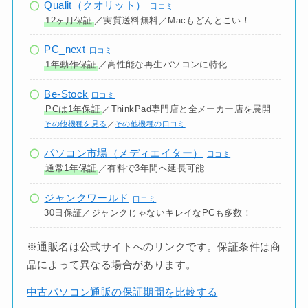
Qualit（クオリット）
口コミ
12ヶ月保証
／実質送料無料／Macもどんとこい！
PC_next
口コミ
1年動作保証
／高性能な再生パソコンに特化
Be-Stock
口コミ
PCは1年保証
／ThinkPad専門店と全メーカー店を展開
その他機種を見る
／
その他機種の口コミ
パソコン市場（メディエイター）
口コミ
通常1年保証
／有料で3年間へ延長可能
ジャンクワールド
口コミ
30日保証／ジャンクじゃないキレイなPCも多数！
※通販名は公式サイトへのリンクです。保証条件は商
品によって異なる場合があります。
中古パソコン通販の保証期間を比較する